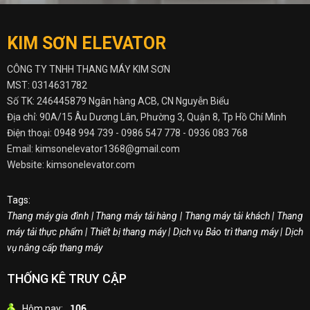
KIM SƠN ELEVATOR
CÔNG TY TNHH THANG MÁY KIM SƠN
MST: 0314631782
Số TK: 246445879 Ngân hàng ACB, CN Nguyễn Biểu
Địa chỉ: 90A/15 Âu Dương Lân, Phường 3, Quận 8, Tp Hồ Chí Minh
Điện thoại:
0948 994 739 -
0986 547 778 - 0936 083 768
Email: kimsonelevator1368@gmail.com
Website: kimsonelevator.com
Tags:
Thang máy gia đình
|
Thang máy tải hàng
|
Thang máy tải khách
|
Thang
máy tải thực phẩm
|
Thiết bị thang máy
|
Dịch vụ Bảo trì thang máy
|
Dịch
vụ nâng cấp thang máy
THỐNG KÊ TRUY CẬP
Hôm nay:
106