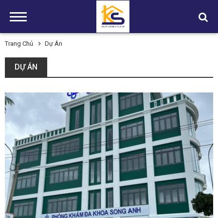
Trang Chủ
Dự Án
DỰ ÁN