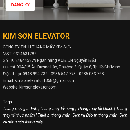
ĐĂNG KÝ
KIM SƠN ELEVATOR
CÔNG TY TNHH THANG MÁY KIM SƠN
MST: 0314631782
Số TK: 246445879 Ngân hàng ACB, CN Nguyễn Biểu
Địa chỉ: 90A/15 Âu Dương Lân, Phường 3, Quận 8, Tp Hồ Chí Minh
Điện thoại:
0948 994 739 -
0986 547 778 - 0936 083 768
Email: kimsonelevator1368@gmail.com
Website: kimsonelevator.com
Tags:
Thang máy gia đình
|
Thang máy tải hàng
|
Thang máy tải khách
|
Thang
máy tải thực phẩm
|
Thiết bị thang máy
|
Dịch vụ Bảo trì thang máy
|
Dịch
vụ nâng cấp thang máy